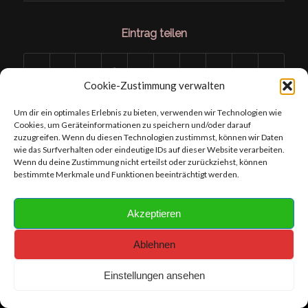
Eintrag teilen
Cookie-Zustimmung verwalten
Um dir ein optimales Erlebnis zu bieten, verwenden wir Technologien wie
Cookies, um Geräteinformationen zu speichern und/oder darauf
zuzugreifen. Wenn du diesen Technologien zustimmst, können wir Daten
wie das Surfverhalten oder eindeutige IDs auf dieser Website verarbeiten.
Wenn du deine Zustimmung nicht erteilst oder zurückziehst, können
bestimmte Merkmale und Funktionen beeinträchtigt werden.
Content- Copyright © 2019 - 2026 chameleonhobby.bagor.de I Webdesign-
Copyright © 2019 - 2026 bagor artproduction I Foto- License Rights and
Foto- Copyright © FOTO BAGOR
Akzeptieren
Ablehnen
Einstellungen ansehen