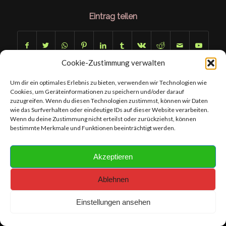
Eintrag teilen
Cookie-Zustimmung verwalten
Um dir ein optimales Erlebnis zu bieten, verwenden wir Technologien wie
Cookies, um Geräteinformationen zu speichern und/oder darauf
zuzugreifen. Wenn du diesen Technologien zustimmst, können wir Daten
wie das Surfverhalten oder eindeutige IDs auf dieser Website verarbeiten.
Wenn du deine Zustimmung nicht erteilst oder zurückziehst, können
Content- Copyright © 2019 - 2026 chameleonhobby.bagor.de I Webdesign-
bestimmte Merkmale und Funktionen beeinträchtigt werden.
Copyright © 2019 - 2026 bagor artproduction I Foto- License Rights and
Foto- Copyright © FOTO BAGOR
Akzeptieren
Ablehnen
Einstellungen ansehen