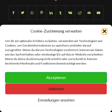
Cookie-Zustimmung verwalten
Um dir ein optimales Erlebnis zu bieten, verwenden wir Technologien wie
Cookies, um Geräteinformationen zu speichern und/oder darauf
Content- Copyright © 2019 - 2026 chameleonhobby.bagor.de I Webdesign-
zuzugreifen. Wenn du diesen Technologien zustimmst, können wir Daten
wie das Surfverhalten oder eindeutige IDs auf dieser Website verarbeiten.
Copyright © 2019 - 2026 bagor artproduction I Foto- License Rights and
Wenn du deine Zustimmung nicht erteilst oder zurückziehst, können
Foto- Copyright © FOTO BAGOR
bestimmte Merkmale und Funktionen beeinträchtigt werden.
Akzeptieren
Ablehnen
Einstellungen ansehen