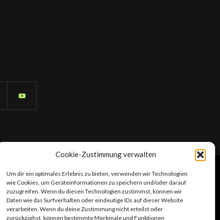
Cookie-Zustimmung verwalten
t © FOTO BAGOR
Um dir ein optimales Erlebnis zu bieten, verwenden wir Technologien
wie Cookies, um Geräteinformationen zu speichern und/oder darauf
zuzugreifen. Wenn du diesen Technologien zustimmst, können wir
Daten wie das Surfverhalten oder eindeutige IDs auf dieser Website
verarbeiten. Wenn du deine Zustimmung nicht erteilst oder
zurückziehst, können bestimmte Merkmale und Funktionen