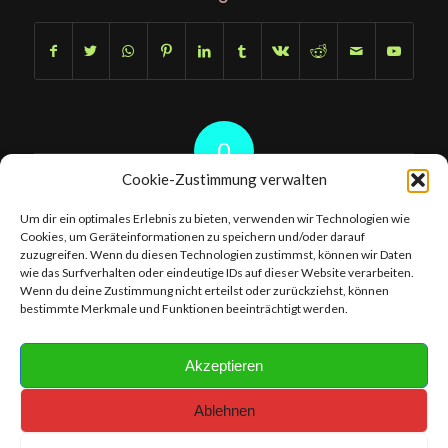
0
Cookie-Zustimmung verwalten
KOMMENTARE
Um dir ein optimales Erlebnis zu bieten, verwenden wir Technologien wie
Hinterlasse einen Kommentar
Cookies, um Geräteinformationen zu speichern und/oder darauf
zuzugreifen. Wenn du diesen Technologien zustimmst, können wir Daten
An der Diskussion beteiligen?
wie das Surfverhalten oder eindeutige IDs auf dieser Website verarbeiten.
Hinterlasse uns deinen Kommentar!
Wenn du deine Zustimmung nicht erteilst oder zurückziehst, können
bestimmte Merkmale und Funktionen beeinträchtigt werden.
Du musst
angemeldet
sein, um einen Kommentar abzugeben.
Akzeptieren
Ablehnen
Content- Copyright © 2019 - 2026 chameleonhobby.bagor.de I Webdesign-
Copyright © 2019 - 2026 bagor artproduction I Foto- License Rights and