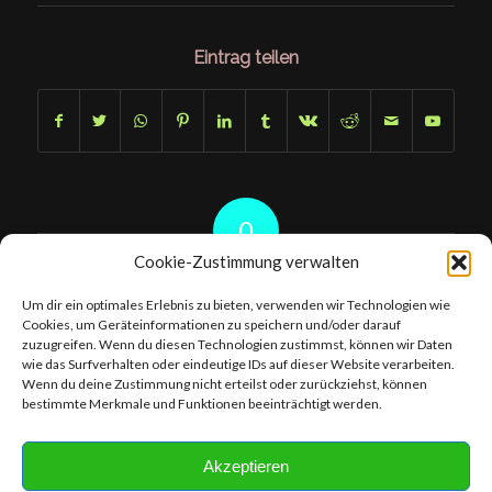
Eintrag teilen
0
Cookie-Zustimmung verwalten
KOMMENTARE
Um dir ein optimales Erlebnis zu bieten, verwenden wir Technologien wie
Hinterlasse einen Kommentar
Cookies, um Geräteinformationen zu speichern und/oder darauf
zuzugreifen. Wenn du diesen Technologien zustimmst, können wir Daten
An der Diskussion beteiligen?
wie das Surfverhalten oder eindeutige IDs auf dieser Website verarbeiten.
Hinterlasse uns deinen Kommentar!
Wenn du deine Zustimmung nicht erteilst oder zurückziehst, können
bestimmte Merkmale und Funktionen beeinträchtigt werden.
Du musst
angemeldet
sein, um einen Kommentar abzugeben.
Akzeptieren