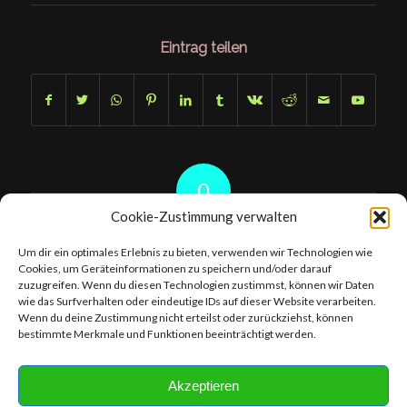
Eintrag teilen
0
Cookie-Zustimmung verwalten
KOMMENTARE
Um dir ein optimales Erlebnis zu bieten, verwenden wir Technologien wie
Hinterlasse einen Kommentar
Cookies, um Geräteinformationen zu speichern und/oder darauf
zuzugreifen. Wenn du diesen Technologien zustimmst, können wir Daten
An der Diskussion beteiligen?
wie das Surfverhalten oder eindeutige IDs auf dieser Website verarbeiten.
Hinterlasse uns deinen Kommentar!
Wenn du deine Zustimmung nicht erteilst oder zurückziehst, können
bestimmte Merkmale und Funktionen beeinträchtigt werden.
Du musst
angemeldet
sein, um einen Kommentar abzugeben.
Akzeptieren