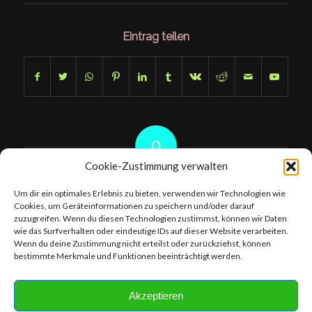
Eintrag teilen
0
Cookie-Zustimmung verwalten
KOMMENTARE
Um dir ein optimales Erlebnis zu bieten, verwenden wir Technologien wie
Hinterlasse einen Kommentar
Cookies, um Geräteinformationen zu speichern und/oder darauf
zuzugreifen. Wenn du diesen Technologien zustimmst, können wir Daten
An der Diskussion beteiligen?
wie das Surfverhalten oder eindeutige IDs auf dieser Website verarbeiten.
Hinterlasse uns deinen Kommentar!
Wenn du deine Zustimmung nicht erteilst oder zurückziehst, können
bestimmte Merkmale und Funktionen beeinträchtigt werden.
Du musst
angemeldet
sein, um einen Kommentar abzugeben.
Akzeptieren