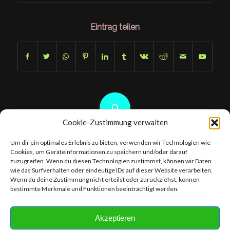
Eintrag teilen
0
Cookie-Zustimmung verwalten
KOMMENTARE
Um dir ein optimales Erlebnis zu bieten, verwenden wir Technologien wie
Hinterlasse einen Kommentar
Cookies, um Geräteinformationen zu speichern und/oder darauf
zuzugreifen. Wenn du diesen Technologien zustimmst, können wir Daten
An der Diskussion beteiligen?
wie das Surfverhalten oder eindeutige IDs auf dieser Website verarbeiten.
Hinterlasse uns deinen Kommentar!
Wenn du deine Zustimmung nicht erteilst oder zurückziehst, können
bestimmte Merkmale und Funktionen beeinträchtigt werden.
Du musst
angemeldet
sein, um einen Kommentar abzugeben.
Akzeptieren