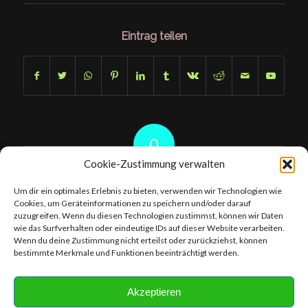
Eintrag teilen
0
Cookie-Zustimmung verwalten
KOMMENTARE
Um dir ein optimales Erlebnis zu bieten, verwenden wir Technologien wie
Hinterlasse einen Kommentar
Cookies, um Geräteinformationen zu speichern und/oder darauf
zuzugreifen. Wenn du diesen Technologien zustimmst, können wir Daten
An der Diskussion beteiligen?
wie das Surfverhalten oder eindeutige IDs auf dieser Website verarbeiten.
Hinterlasse uns deinen Kommentar!
Wenn du deine Zustimmung nicht erteilst oder zurückziehst, können
bestimmte Merkmale und Funktionen beeinträchtigt werden.
Du musst
angemeldet
sein, um einen Kommentar abzugeben.
Akzeptieren