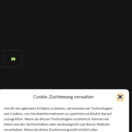
Cookie-Zustimmung verwalten
Um dir ein optimales Erlebnis zu bieten, verwenden wir Technologien
wie Cookies, um Geräteinformationen zu speichern und/oder darauf
zuzugreifen. Wenn du diesen Technologien zustimmst, können wir
Daten wie das Surfverhalten oder eindeutige IDs auf dieser Website
verarbeiten. Wenn du deine Zustimmung nicht erteilst oder