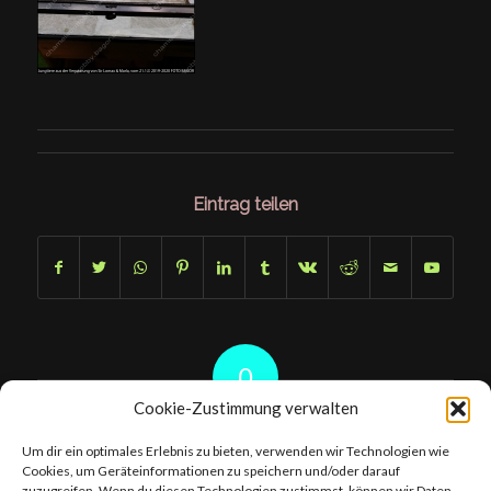
Eintrag teilen
0
Cookie-Zustimmung verwalten
KOMMENTARE
Um dir ein optimales Erlebnis zu bieten, verwenden wir Technologien wie
Hinterlasse einen Kommentar
Cookies, um Geräteinformationen zu speichern und/oder darauf
zuzugreifen. Wenn du diesen Technologien zustimmst, können wir Daten