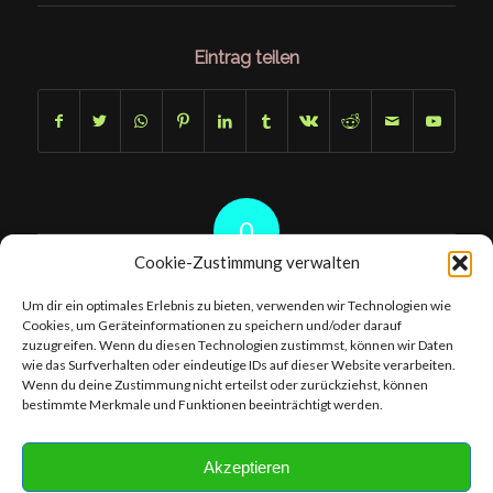
Eintrag teilen
0
Cookie-Zustimmung verwalten
KOMMENTARE
Um dir ein optimales Erlebnis zu bieten, verwenden wir Technologien wie
Hinterlasse einen Kommentar
Cookies, um Geräteinformationen zu speichern und/oder darauf
zuzugreifen. Wenn du diesen Technologien zustimmst, können wir Daten
An der Diskussion beteiligen?
wie das Surfverhalten oder eindeutige IDs auf dieser Website verarbeiten.
Hinterlasse uns deinen Kommentar!
Wenn du deine Zustimmung nicht erteilst oder zurückziehst, können
bestimmte Merkmale und Funktionen beeinträchtigt werden.
Du musst
angemeldet
sein, um einen Kommentar abzugeben.
Akzeptieren