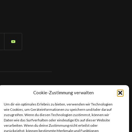
Cookie-Zustimmung verwalten
Um dir ein optimales Erlebnis zu bieten, verwenden wir Technologien
wie Cookies, um Geräteinformationen zu speichern und/oder darauf
zuzugreifen. Wenn du diesen Technologien zustimmst, können wir
Daten wie das Surfverhalten oder eindeutige IDs auf dieser Website
verarbeiten. Wenn du deine Zustimmung nicht erteilst oder
zurückziehst, können bestimmte Merkmale und Funktionen